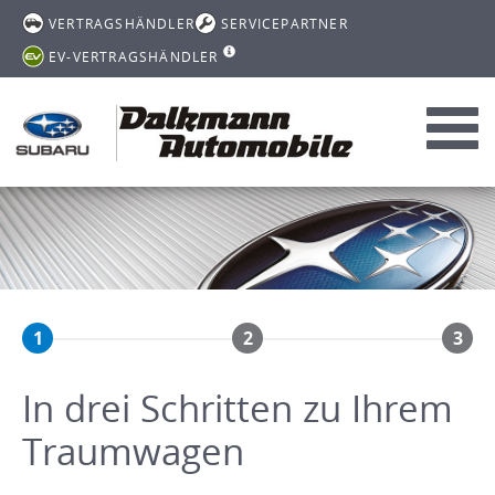
VERTRAGSHÄNDLER
SERVICEPARTNER
EV-VERTRAGSHÄNDLER
Toggl
navig
1
2
3
In drei Schritten zu Ihrem
Traumwagen