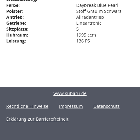
Farbe:
Daybreak Blue Pearl
Polster:
Stoff Grau m Schwarz
Antrieb:
Allradantrieb
Getriebe:
Lineartronic
Sitzplätze:
5
Hubraum:
1995 ccm
Leistung:
136 PS
www.subaru.de
Rechtliche Hinweise
Impressum
Datenschutz
Erklärung zur Barrierefreiheit