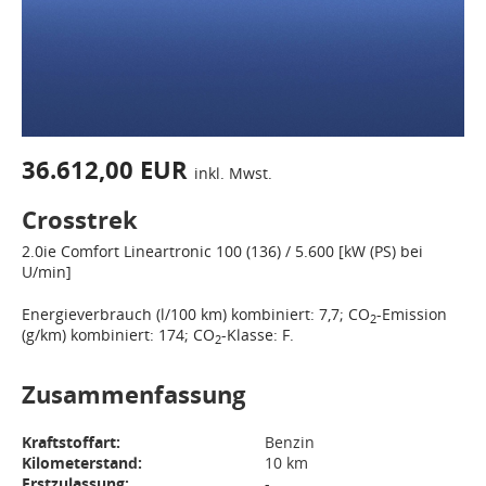
36.612,00 EUR
inkl. Mwst.
Crosstrek
2.0ie
Comfort
Lineartronic
100 (136) / 5.600 [kW (PS) bei
U/min]
Energieverbrauch (l/100 km) kombiniert: 7,7; CO
-Emission
2
(g/km) kombiniert: 174; CO
-Klasse: F.
2
Zusammenfassung
Kraftstoffart:
Benzin
Kilometerstand:
10 km
Erstzulassung:
-