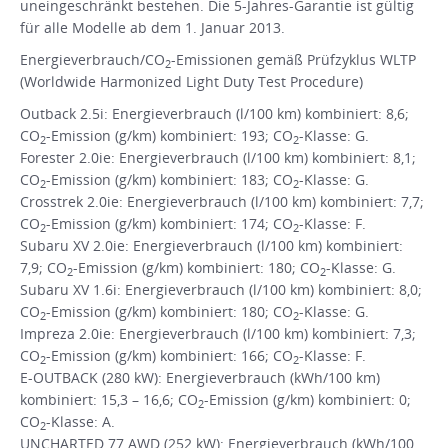
uneingeschränkt bestehen. Die 5-Jahres-Garantie ist gültig
für alle Modelle ab dem 1. Januar 2013.
Energieverbrauch/CO
-Emissionen gemäß Prüfzyklus WLTP
2
(Worldwide Harmonized Light Duty Test Procedure)
Outback 2.5i: Energieverbrauch (l/100 km) kombiniert: 8,6;
CO
-Emission (g/km) kombiniert: 193; CO
-Klasse: G.
2
2
Forester 2.0ie: Energieverbrauch (l/100 km) kombiniert: 8,1;
CO
-Emission (g/km) kombiniert: 183; CO
-Klasse: G.
2
2
Crosstrek 2.0ie: Energieverbrauch (l/100 km) kombiniert: 7,7;
CO
-Emission (g/km) kombiniert: 174; CO
-Klasse: F.
2
2
Subaru XV 2.0ie: Energieverbrauch (l/100 km) kombiniert:
7,9; CO
-Emission (g/km) kombiniert: 180; CO
-Klasse: G.
2
2
Subaru XV 1.6i: Energieverbrauch (l/100 km) kombiniert: 8,0;
CO
-Emission (g/km) kombiniert: 180; CO
-Klasse: G.
2
2
Impreza 2.0ie: Energieverbrauch (l/100 km) kombiniert: 7,3;
CO
-Emission (g/km) kombiniert: 166; CO
-Klasse: F.
2
2
E-OUTBACK (280 kW): Energieverbrauch (kWh/100 km)
kombiniert: 15,3 – 16,6; CO
-Emission (g/km) kombiniert: 0;
2
CO
-Klasse: A.
2
UNCHARTED 77 AWD (252 kW): Energieverbrauch (kWh/100