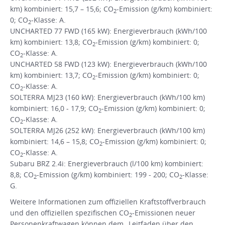
km) kombiniert: 15,7 – 15,6; CO
-Emission (g/km) kombiniert:
2
0; CO
-Klasse: A.
2
UNCHARTED 77 FWD (165 kW): Energieverbrauch (kWh/100
km) kombiniert: 13,8; CO
-Emission (g/km) kombiniert: 0;
2
CO
-Klasse: A.
2
UNCHARTED 58 FWD (123 kW): Energieverbrauch (kWh/100
km) kombiniert: 13,7; CO
-Emission (g/km) kombiniert: 0;
2
CO
-Klasse: A.
2
SOLTERRA MJ23 (160 kW): Energieverbrauch (kWh/100 km)
kombiniert: 16,0 - 17,9; CO
-Emission (g/km) kombiniert: 0;
2
CO
-Klasse: A.
2
SOLTERRA MJ26 (252 kW): Energieverbrauch (kWh/100 km)
kombiniert: 14,6 – 15,8; CO
-Emission (g/km) kombiniert: 0;
2
CO
-Klasse: A.
2
Subaru BRZ 2.4i: Energieverbrauch (l/100 km) kombiniert:
8,8; CO
-Emission (g/km) kombiniert: 199 - 200; CO
-Klasse:
2
2
G.
Weitere Informationen zum offiziellen Kraftstoffverbrauch
und den offiziellen spezifischen CO
-Emissionen neuer
2
Personenkraftwagen können dem „Leitfaden über den