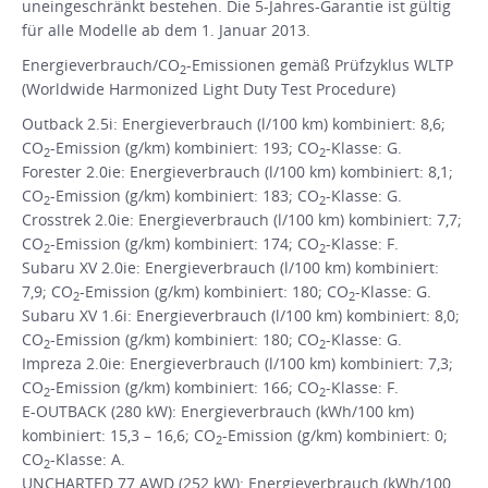
uneingeschränkt bestehen. Die 5-Jahres-Garantie ist gültig
für alle Modelle ab dem 1. Januar 2013.
Energieverbrauch/CO
-Emissionen gemäß Prüfzyklus WLTP
2
(Worldwide Harmonized Light Duty Test Procedure)
Outback 2.5i: Energieverbrauch (l/100 km) kombiniert: 8,6;
CO
-Emission (g/km) kombiniert: 193; CO
-Klasse: G.
2
2
Forester 2.0ie: Energieverbrauch (l/100 km) kombiniert: 8,1;
CO
-Emission (g/km) kombiniert: 183; CO
-Klasse: G.
2
2
Crosstrek 2.0ie: Energieverbrauch (l/100 km) kombiniert: 7,7;
CO
-Emission (g/km) kombiniert: 174; CO
-Klasse: F.
2
2
Subaru XV 2.0ie: Energieverbrauch (l/100 km) kombiniert:
7,9; CO
-Emission (g/km) kombiniert: 180; CO
-Klasse: G.
2
2
Subaru XV 1.6i: Energieverbrauch (l/100 km) kombiniert: 8,0;
CO
-Emission (g/km) kombiniert: 180; CO
-Klasse: G.
2
2
Impreza 2.0ie: Energieverbrauch (l/100 km) kombiniert: 7,3;
CO
-Emission (g/km) kombiniert: 166; CO
-Klasse: F.
2
2
E-OUTBACK (280 kW): Energieverbrauch (kWh/100 km)
kombiniert: 15,3 – 16,6; CO
-Emission (g/km) kombiniert: 0;
2
CO
-Klasse: A.
2
UNCHARTED 77 AWD (252 kW): Energieverbrauch (kWh/100