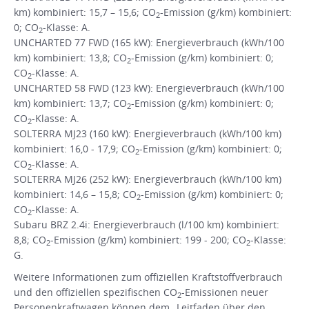
km) kombiniert: 15,7 – 15,6; CO
-Emission (g/km) kombiniert:
2
0; CO
-Klasse: A.
2
UNCHARTED 77 FWD (165 kW): Energieverbrauch (kWh/100
km) kombiniert: 13,8; CO
-Emission (g/km) kombiniert: 0;
2
CO
-Klasse: A.
2
UNCHARTED 58 FWD (123 kW): Energieverbrauch (kWh/100
km) kombiniert: 13,7; CO
-Emission (g/km) kombiniert: 0;
2
CO
-Klasse: A.
2
SOLTERRA MJ23 (160 kW): Energieverbrauch (kWh/100 km)
kombiniert: 16,0 - 17,9; CO
-Emission (g/km) kombiniert: 0;
2
CO
-Klasse: A.
2
SOLTERRA MJ26 (252 kW): Energieverbrauch (kWh/100 km)
kombiniert: 14,6 – 15,8; CO
-Emission (g/km) kombiniert: 0;
2
CO
-Klasse: A.
2
Subaru BRZ 2.4i: Energieverbrauch (l/100 km) kombiniert:
8,8; CO
-Emission (g/km) kombiniert: 199 - 200; CO
-Klasse:
2
2
G.
Weitere Informationen zum offiziellen Kraftstoffverbrauch
und den offiziellen spezifischen CO
-Emissionen neuer
2
Personenkraftwagen können dem „Leitfaden über den