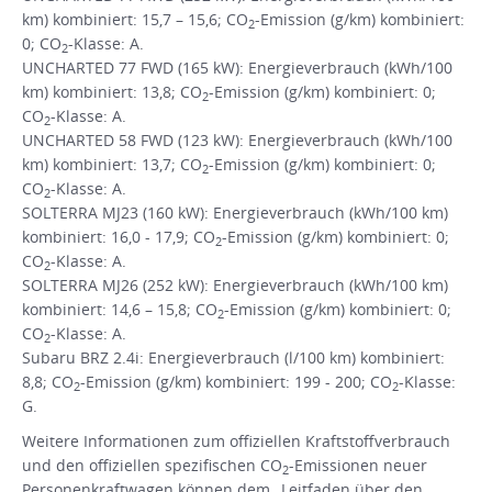
km) kombiniert: 15,7 – 15,6; CO
-Emission (g/km) kombiniert:
2
0; CO
-Klasse: A.
2
UNCHARTED 77 FWD (165 kW): Energieverbrauch (kWh/100
km) kombiniert: 13,8; CO
-Emission (g/km) kombiniert: 0;
2
CO
-Klasse: A.
2
UNCHARTED 58 FWD (123 kW): Energieverbrauch (kWh/100
km) kombiniert: 13,7; CO
-Emission (g/km) kombiniert: 0;
2
CO
-Klasse: A.
2
SOLTERRA MJ23 (160 kW): Energieverbrauch (kWh/100 km)
kombiniert: 16,0 - 17,9; CO
-Emission (g/km) kombiniert: 0;
2
CO
-Klasse: A.
2
SOLTERRA MJ26 (252 kW): Energieverbrauch (kWh/100 km)
kombiniert: 14,6 – 15,8; CO
-Emission (g/km) kombiniert: 0;
2
CO
-Klasse: A.
2
Subaru BRZ 2.4i: Energieverbrauch (l/100 km) kombiniert:
8,8; CO
-Emission (g/km) kombiniert: 199 - 200; CO
-Klasse:
2
2
G.
Weitere Informationen zum offiziellen Kraftstoffverbrauch
und den offiziellen spezifischen CO
-Emissionen neuer
2
Personenkraftwagen können dem „Leitfaden über den