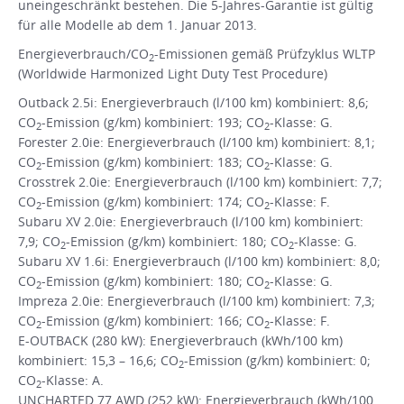
uneingeschränkt bestehen. Die 5-Jahres-Garantie ist gültig
für alle Modelle ab dem 1. Januar 2013.
Energieverbrauch/CO
-Emissionen gemäß Prüfzyklus WLTP
2
(Worldwide Harmonized Light Duty Test Procedure)
Outback 2.5i: Energieverbrauch (l/100 km) kombiniert: 8,6;
CO
-Emission (g/km) kombiniert: 193; CO
-Klasse: G.
2
2
Forester 2.0ie: Energieverbrauch (l/100 km) kombiniert: 8,1;
CO
-Emission (g/km) kombiniert: 183; CO
-Klasse: G.
2
2
Crosstrek 2.0ie: Energieverbrauch (l/100 km) kombiniert: 7,7;
CO
-Emission (g/km) kombiniert: 174; CO
-Klasse: F.
2
2
Subaru XV 2.0ie: Energieverbrauch (l/100 km) kombiniert:
7,9; CO
-Emission (g/km) kombiniert: 180; CO
-Klasse: G.
2
2
Subaru XV 1.6i: Energieverbrauch (l/100 km) kombiniert: 8,0;
CO
-Emission (g/km) kombiniert: 180; CO
-Klasse: G.
2
2
Impreza 2.0ie: Energieverbrauch (l/100 km) kombiniert: 7,3;
CO
-Emission (g/km) kombiniert: 166; CO
-Klasse: F.
2
2
E-OUTBACK (280 kW): Energieverbrauch (kWh/100 km)
kombiniert: 15,3 – 16,6; CO
-Emission (g/km) kombiniert: 0;
2
CO
-Klasse: A.
2
UNCHARTED 77 AWD (252 kW): Energieverbrauch (kWh/100