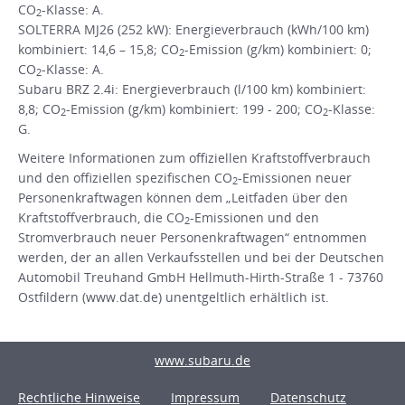
CO
-Klasse: A.
2
SOLTERRA MJ26 (252 kW): Energieverbrauch (kWh/100 km)
kombiniert: 14,6 – 15,8; CO
-Emission (g/km) kombiniert: 0;
2
CO
-Klasse: A.
2
Subaru BRZ 2.4i: Energieverbrauch (l/100 km) kombiniert:
8,8; CO
-Emission (g/km) kombiniert: 199 - 200; CO
-Klasse:
2
2
G.
Weitere Informationen zum offiziellen Kraftstoffverbrauch
und den offiziellen spezifischen CO
-Emissionen neuer
2
Personenkraftwagen können dem „Leitfaden über den
Kraftstoffverbrauch, die CO
-Emissionen und den
2
Stromverbrauch neuer Personenkraftwagen“ entnommen
werden, der an allen Verkaufsstellen und bei der Deutschen
Automobil Treuhand GmbH Hellmuth-Hirth-Straße 1 - 73760
Ostfildern (www.dat.de) unentgeltlich erhältlich ist.
www.subaru.de
Rechtliche Hinweise
Impressum
Datenschutz