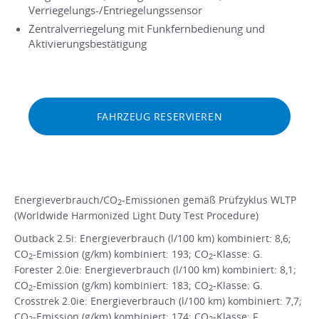
Verriegelungs-/Entriegelungssensor
Zentralverriegelung mit Funkfernbedienung und
Aktivierungsbestätigung
FAHRZEUG RESERVIEREN
Energieverbrauch/CO
-Emissionen gemäß Prüfzyklus WLTP
2
(Worldwide Harmonized Light Duty Test Procedure)
Outback 2.5i: Energieverbrauch (l/100 km) kombiniert: 8,6;
CO
-Emission (g/km) kombiniert: 193; CO
-Klasse: G.
2
2
Forester 2.0ie: Energieverbrauch (l/100 km) kombiniert: 8,1;
CO
-Emission (g/km) kombiniert: 183; CO
-Klasse: G.
2
2
Crosstrek 2.0ie: Energieverbrauch (l/100 km) kombiniert: 7,7;
CO
-Emission (g/km) kombiniert: 174; CO
-Klasse: F.